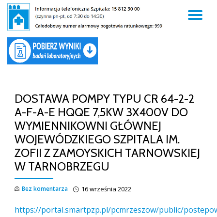
TO
Skip
to
NA
content
DOSTAWA POMPY TYPU CR 64-2-2
A-F-A-E HQQE 7,5KW 3X400V DO
WYMIENNIKOWNI GŁÓWNEJ
WOJEWÓDZKIEGO SZPITALA IM.
ZOFII Z ZAMOYSKICH TARNOWSKIEJ
W TARNOBRZEGU
Bez komentarza
16 września 2022
https://portal.smartpzp.pl/pcmrzeszow/public/postepo