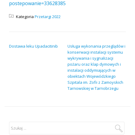
postepowanie=33628385
Kategoria
Przetargi 2022
NAWIGACJA WPISU
Dostawa leku Upadacitinib
Usługa wykonania przeglądów i
konserwacji instalacji systemu
wykrywania i sygnalizacji
pożaru oraz klap dymowych i
instalacji oddymiających w
obiektach Wojewódzkiego
Szpitala im. Zofii z Zamoyskich
Tarnowskiej w Tarnobrzegu